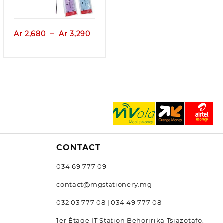
e
Plage
Ar
2,680
–
Ar
3,290
de
:
prix :
,540
Ar 2,680
à
0,440
Ar 3,290
CONTACT
034 69 777 09
contact@mgstationery.mg
032 03 777 08 | 034 49 777 08
1er Étage IT Station Behoririka Tsiazotafo,