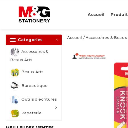
Skip
to
Accueil
Produit
content
Accueil
/
Accessoires & Beaux 
Categories
Accessoires &
Beaux Arts
Beaux Arts
Bureautique
Outils d'écritures
Papeterie
MEILLEURES VENTES