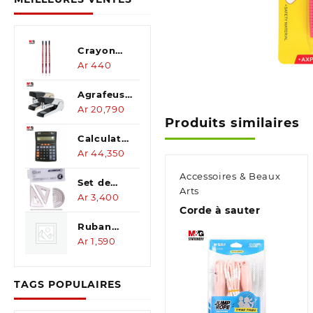
Crayon
HB sans
Ar
440
bois
Crayon
Agrafeuse
HB Blanc-
Dual load
Ar
20,790
Produits similaires
bleu
Calculatrice
de bureau
Ar
44,350
14chiffre
Accessoires & Beaux
Set de
Arts
dessin
Ar
3,400
Corde à sauter
géometrique
4pcs
Ruban
correcteur
Ar
1,590
8m
TAGS POPULAIRES
Aperçu