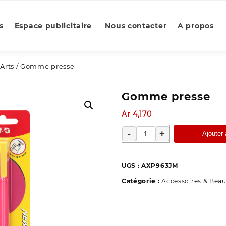
s
Espace publicitaire
Nous contacter
A propos
Arts
/ Gomme presse
Gomme presse
Ar
4,170
quantité
-
+
Ajouter 
de
Gomme
presse
UGS :
AXP963JM
Catégorie :
Accessoires & Beau