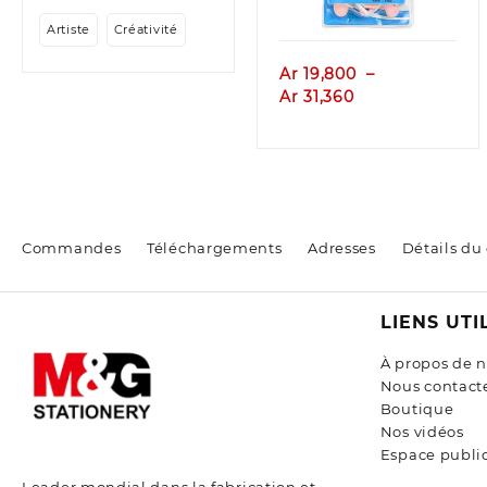
Artiste
Créativité
Ar
19,800
–
Plage
Ar
31,360
de
prix :
Ar 19,800
à
Ar 31,360
Commandes
Téléchargements
Adresses
Détails du
LIENS UTI
À propos de 
Nous contact
Boutique
Nos vidéos
Espace public
Leader mondial dans la fabrication et