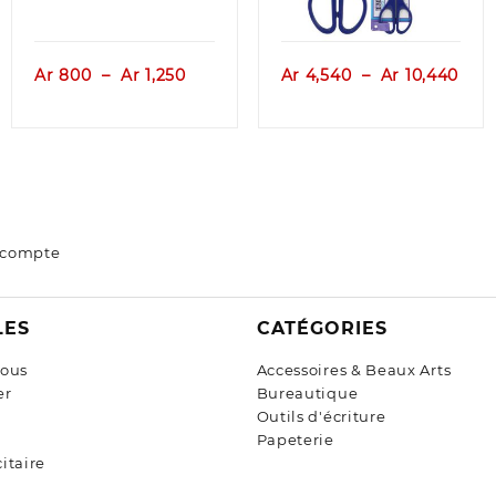
Plage
Plag
Ar
800
–
Ar
1,250
Ar
4,540
–
Ar
10,440
de
de
prix :
prix 
Ar 800
Ar 4
à
à
Ar 1,250
Ar 1
 compte
LES
CATÉGORIES
nous
Accessoires & Beaux Arts
er
Bureautique
Outils d'écriture
Papeterie
itaire