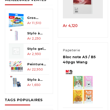
Aperçu
Gros
crayons
Ar
11,510
Ar
4,120
de
couleur
Stylo à
12cl
bille Bleu
Ar
2,230
Adorable
pet
Stylo gel
Papeterie
0.7mm
effaçable
Ar
2,930
Bloc note A5 / B5
bleu
40pgs Wang
cristal 0,5
Peinture
à la
Ar
22,950
gouache
12s 12ml
Stylo à
bille bleu
Ar
1,650
I-Creativ
0.5mm
Aperçu
TAGS POPULAIRES