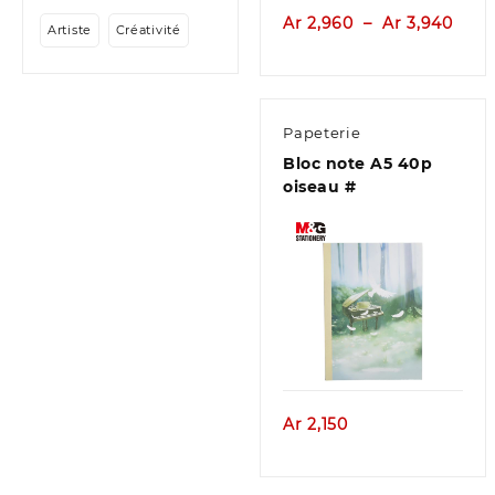
Plag
Ar
2,960
–
Ar
3,940
Artiste
Créativité
de
prix :
Ar 2
à
Papeterie
Ar 3
Bloc note A5 40p
oiseau #
Aperçu
Ar
2,150