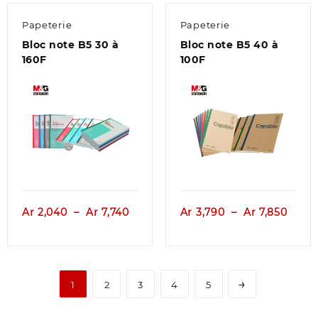
à
Papeterie
Papeterie
Ar 3,
Bloc note B5 30 à
Bloc note B5 40 à
160F
100F
Aperçu
Aperçu
Plage
Plage
Ar
2,040
–
Ar
7,740
Ar
3,790
–
Ar
7,850
de
de
prix :
prix :
Ar 2,040
Ar 3,
à
à
→
1
2
3
4
5
Ar 7,740
Ar 7,