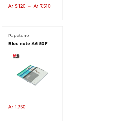
Plage
Ar
5,120
–
Ar
7,510
de
prix :
70
Ar 5,120
à
Papeterie
20
Ar 7,510
Bloc note A6 50F
Aperçu
Ar
1,750
e
960