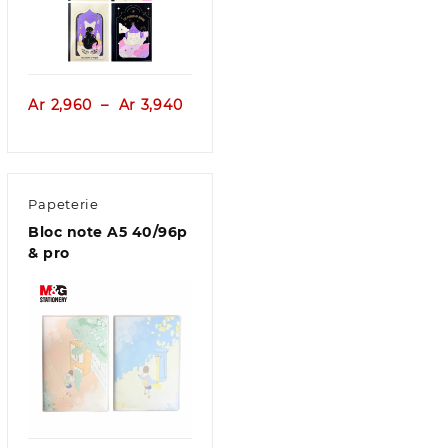
Aperçu
e
Plage
Ar
2,960
–
Ar
3,940
de
prix :
,840
Ar 2,960
à
Papeterie
,730
Ar 3,940
Bloc note A5 40/96p
& pro
Aperçu