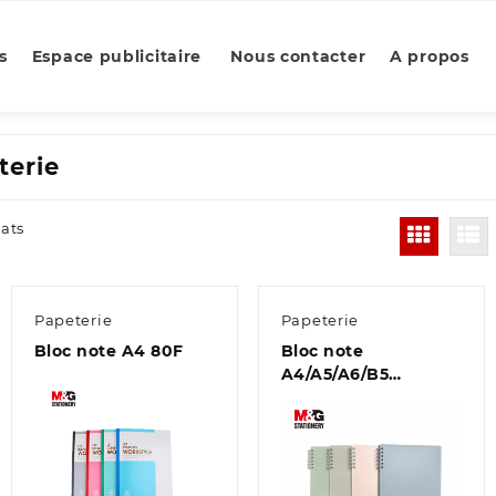
s
Espace publicitaire
Nous contacter
A propos
terie
tats
Papeterie
Papeterie
Bloc note A4 80F
Bloc note
A4/A5/A6/B5
40p/60p/80p PP #