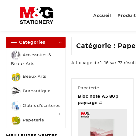
Skip
to
Accueil
Produit
content
Categories
Catégorie :
Pape
Accessoires &
Affichage de 1–16 sur 73 résul
Beaux Arts
Beaux Arts
Papeterie
Bureautique
Bloc note A5 80p
paysage #
Outils d'écritures
Papeterie
MEILLEURES VENTES