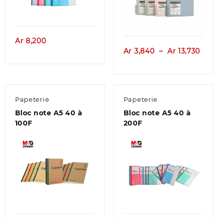
Aperçu
Aperçu
Ar
8,200
Plag
Ar
3,840
–
Ar
13,730
de
prix :
Ar 3
à
Papeterie
Papeterie
Ar 13
Bloc note A5 40 à
Bloc note A5 40 à
100F
200F
Aperçu
Aperçu