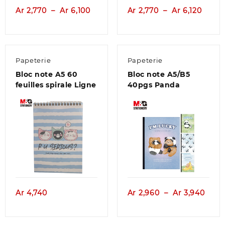
e
Plage
Plage
Ar
2,770
–
Ar
6,100
Ar
2,770
–
Ar
6,120
de
de
prix :
prix :
,960
Ar 2,770
Ar 2,7
à
à
Papeterie
Papeterie
,940
Ar 6,100
Ar 6,1
Bloc note A5 60
Bloc note A5/B5
feuilles spirale Ligne
40pgs Panda
Aperçu
Aperçu
Plag
Ar
4,740
Ar
2,960
–
Ar
3,940
de
prix :
Ar 2,