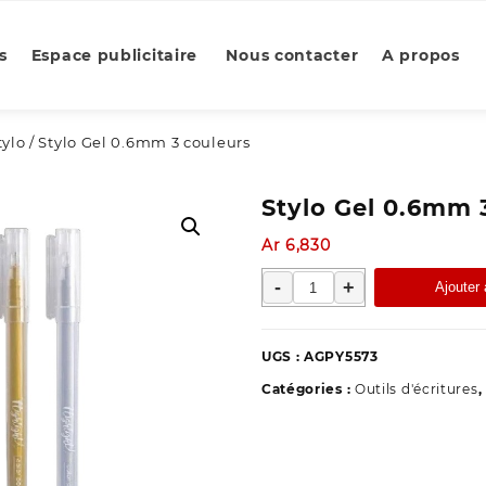
s
Espace publicitaire
Nous contacter
A propos
tylo
/ Stylo Gel 0.6mm 3 couleurs
Stylo Gel 0.6mm 
Ar
6,830
quantité
-
+
Ajouter 
de
Stylo
Gel
UGS :
AGPY5573
0.6mm
Catégories :
Outils d'écritures
,
3
couleurs