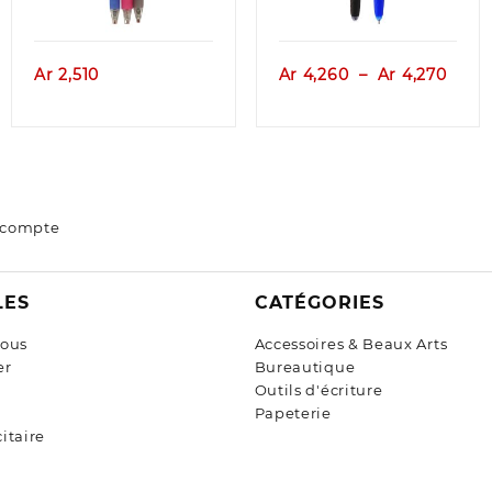
Plag
Ar
2,510
Ar
4,260
–
Ar
4,270
de
prix :
Ar 4,
à
Ar 4,
 compte
LES
CATÉGORIES
nous
Accessoires & Beaux Arts
er
Bureautique
Outils d'écriture
Papeterie
itaire