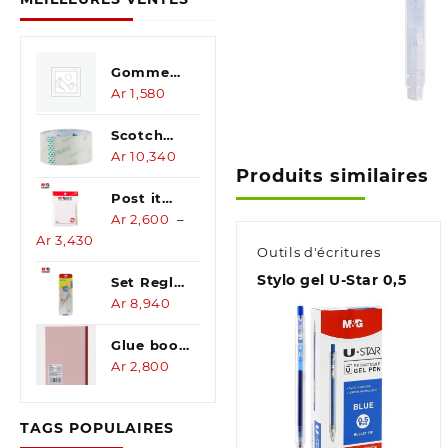
Gomme
noire GM
Ar
1,580
Scotch
pour
Ar
10,340
Produits similaires
carton
48mm*100y
Post it
(6pcs)
ligne
Ar
2,600
–
Plage
Ar
3,430
horizontale
Outils d'écritures
de
88flles
Stylo gel U-Star 0,5
prix :
Set Regle
Ar 2,600
30 cm
Ar
8,940
à
Ar 3,430
Glue book
A5 SQ / SL
Ar
2,800
60 pages
Aperçu
TAGS POPULAIRES