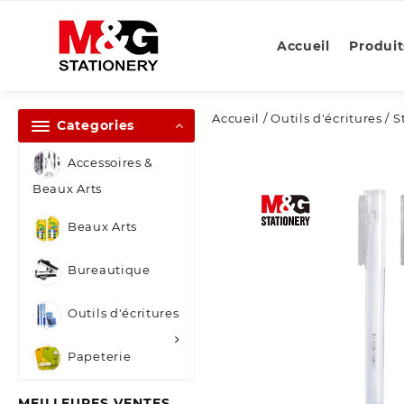
Skip
to
Accueil
Produit
content
Accueil
/
Outils d'écritures
/
S
Categories
Accessoires &
Beaux Arts
Beaux Arts
Bureautique
Outils d'écritures
Papeterie
MEILLEURES VENTES