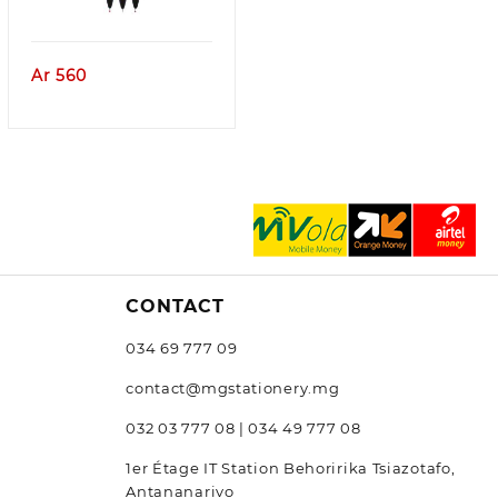
e
Ar
560
260
270
CONTACT
034 69 777 09
contact@mgstationery.mg
032 03 777 08 | 034 49 777 08
1er Étage IT Station Behoririka Tsiazotafo,
Antananarivo