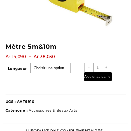
Mètre 5m&10m
Plage
Ar
14,090
–
Ar
38,030
de
quantité
-
+
prix :
Longueur
de
Ar 14,090
Ajouter au panier
Mètre
à
5m&10m
Ar 38,030
UGS :
AHT9910
Catégorie :
Accessoires & Beaux Arts
INFORMATIONS COMPLÉMENTAIRES