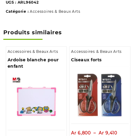
de
UGS :
ARL96042
dessin
Catégorie :
Accessoires & Beaux Arts
géometrique
4pcs
Produits similaires
Accessoires & Beaux Arts
Accessoires & Beaux Arts
Ardoise blanche pour
Ciseaux forts
enfant
Plage
Ar
6,800
–
Ar
9,410