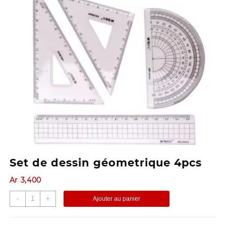
Set de dessin géometrique 4pcs
Ar
3,400
quantité
-
+
Ajouter au panier
de
Set