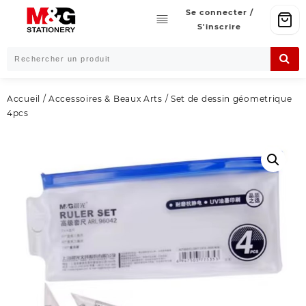
Skip
Se connecter /
to
S'inscrire
content
Accueil
/
Accessoires & Beaux Arts
/ Set de dessin géometrique
4pcs