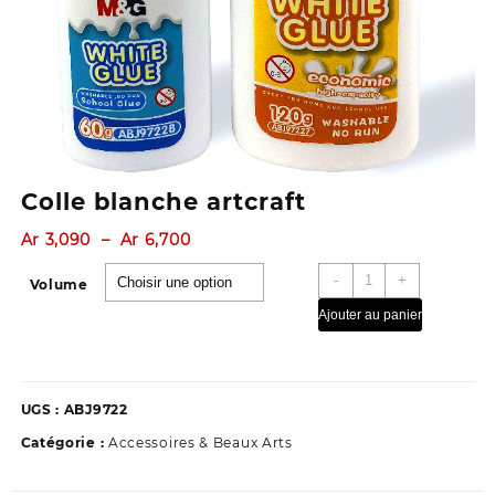
Colle blanche artcraft
Plage
Ar
3,090
–
Ar
6,700
de
quantité
-
+
prix :
Volume
de
Ar 3,090
Ajouter au panier
Colle
à
blanche
Ar 6,700
artcraft
UGS :
ABJ9722
Catégorie :
Accessoires & Beaux Arts