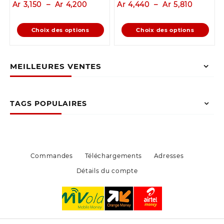
Plage
Plage
Ar
3,150
–
Ar
4,200
Ar
4,440
–
Ar
5,810
de
de
prix :
prix :
Ce
Ce
Choix des options
Choix des options
Ar 3,150
Ar 4,44
produit
produit
à
à
a
a
Ar 4,200
Ar 5,810
plusieurs
plusieurs
MEILLEURES VENTES
variations.
variations.
Les
Les
options
options
peuvent
peuvent
TAGS POPULAIRES
être
être
choisies
choisies
sur
sur
la
la
page
page
Commandes
Téléchargements
Adresses
du
du
Détails du compte
produit
produit