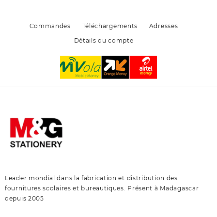
sur
sur
la
la
page
page
Commandes
Téléchargements
Adresses
du
du
Détails du compte
produit
produit
Leader mondial dans la fabrication et distribution des
fournitures scolaires et bureautiques. Présent à Madagascar
depuis 2005