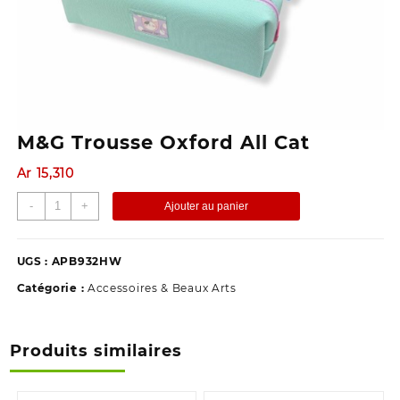
M&G Trousse Oxford All Cat
Ar
15,310
quantité
-
+
Ajouter au panier
de
M&G
Trousse
UGS :
APB932HW
Oxford
Catégorie :
Accessoires & Beaux Arts
All
Cat
Produits similaires