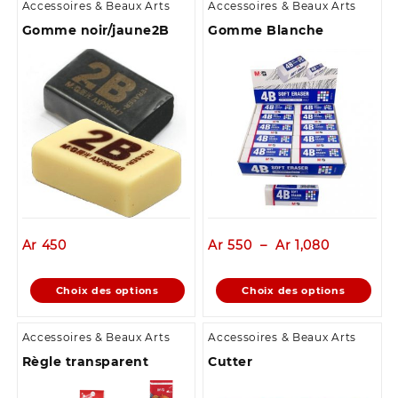
Accessoires & Beaux Arts
Accessoires & Beaux Arts
Gomme noir/jaune2B
Gomme Blanche
Plage
Ar
450
Ar
550
–
Ar
1,080
de
prix :
Ce
Ce
Choix des options
Choix des options
Ar 550
produit
produit
à
a
a
Ar 1,080
Accessoires & Beaux Arts
Accessoires & Beaux Arts
plusieurs
plusieurs
Règle transparent
Cutter
variations.
variations.
Les
Les