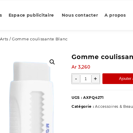
s
Espace publicitaire
Nous contacter
A propos
Arts
/ Gomme coulissante Blanc
Gomme coulissan
Ar
3,260
quantité
-
+
Ajouter 
de
Gomme
coulissante
UGS :
AXPQ4271
Blanc
Catégorie :
Accessoires & Beau