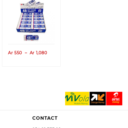
Aperçu
Plage
Ar
550
–
Ar
1,080
de
prix :
Ar 550
à
Ar 1,080
CONTACT