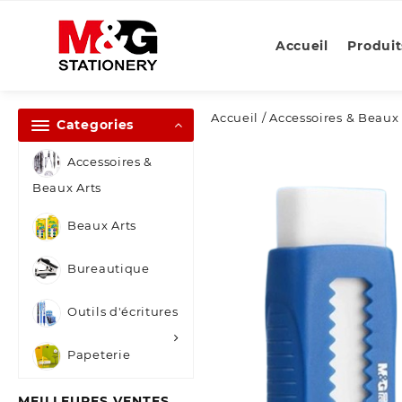
Skip
to
Accueil
Produit
content
Accueil
/
Accessoires & Beaux 
Categories
Accessoires &
Beaux Arts
Beaux Arts
Bureautique
Outils d'écritures
Papeterie
MEILLEURES VENTES