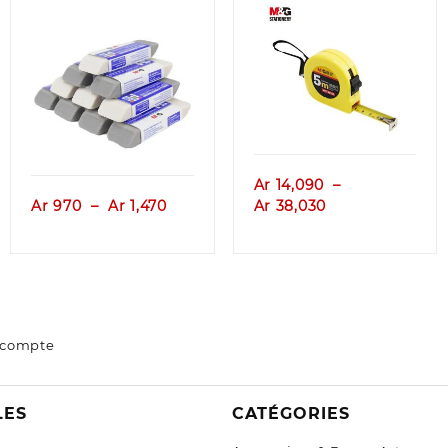
Aperçu
Aperçu
e
Ar
14,090
–
Plage
Plage
Ar
970
–
Ar
1,470
Ar
38,030
de
de
,070
prix :
prix :
Ar 970
Ar 14,090
,540
à
à
Ar 1,470
Ar 38,030
 compte
LES
CATÉGORIES