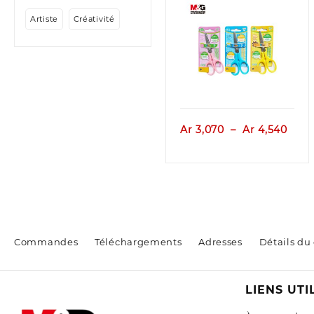
Artiste
Créativité
Aperçu
Plag
Ar
3,070
–
Ar
4,540
de
prix :
Ar 3
à
Ar 4
Commandes
Téléchargements
Adresses
Détails du
LIENS UTI