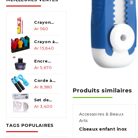
Crayon
Hex. en
Ar
560
poteau
rouge 2B
Crayon à
cire pieds
Ar
15,640
de chat
12clrs
Encre
Ar
5,670
bleu 60ml
Corde à
sauter
Ar
8,980
Produits similaires
avec
comptage
Set de
dessin
Ar
3,400
géometrique
Accessoires & Beaux
4pcs
Arts
TAGS POPULAIRES
Ciseaux enfant inox