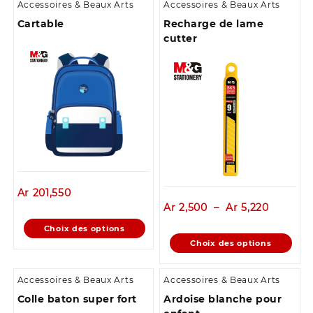
Accessoires & Beaux Arts
Accessoires & Beaux Arts
Cartable
Recharge de lame
cutter
Ar
201,550
Plage
Ar
2,500
–
Ar
5,220
de
Ce
Choix des options
prix :
produit
Ce
Choix des options
Ar 2,500
a
produit
à
plusieurs
a
Ar 5,220
Accessoires & Beaux Arts
Accessoires & Beaux Arts
variations.
plusieurs
Colle baton super fort
Ardoise blanche pour
Les
variations.