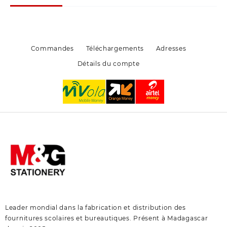
choisies
être
sur
choisies
la
sur
page
la
du
page
Commandes
Téléchargements
Adresses
produit
du
Détails du compte
produit
Leader mondial dans la fabrication et distribution des
fournitures scolaires et bureautiques. Présent à Madagascar