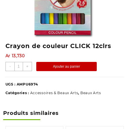
Crayon de couleur CLICK 12clrs
Ar
13,730
quantité
-
+
Ajouter au panier
de
Crayon
de
UGS :
AMPU6974
couleur
Catégories :
Accessoires & Beaux Arts
,
Beaux Arts
CLICK
12clrs
Produits similaires