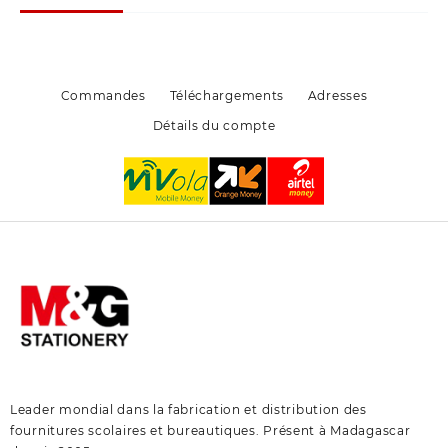
être
être
choisies
choisies
sur
sur
la
la
page
page
Commandes
Téléchargements
Adresses
du
du
Détails du compte
produit
produit
Leader mondial dans la fabrication et distribution des
fournitures scolaires et bureautiques. Présent à Madagascar