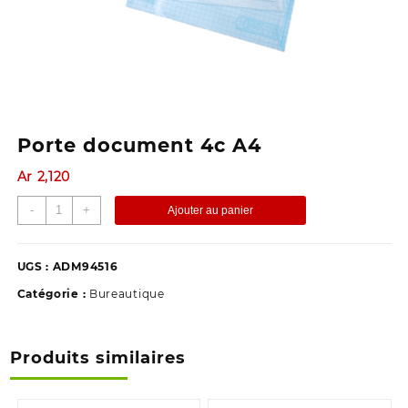
Porte document 4c A4
Ar
2,120
quantité
-
+
Ajouter au panier
de
Porte
document
UGS :
ADM94516
4c
Catégorie :
Bureautique
A4
Produits similaires