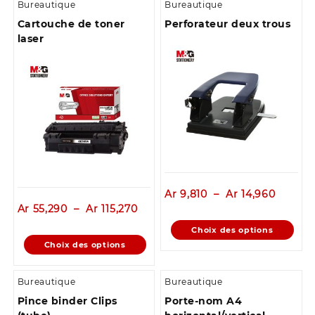
Bureautique
Bureautique
Cartouche de toner
Perforateur deux trous
laser
Plage
Ar
9,810
–
Ar
14,960
Plage
de
Ar
55,290
–
Ar
115,270
de
prix :
Ce
Choix des options
prix :
Ar 9,81
Ce
produit
Choix des options
Ar 55,290
à
produit
a
à
Ar 14,9
a
plusieurs
Ar 115,270
Bureautique
Bureautique
plusieurs
variations.
Pince binder Clips
Porte-nom A4
variations.
Les