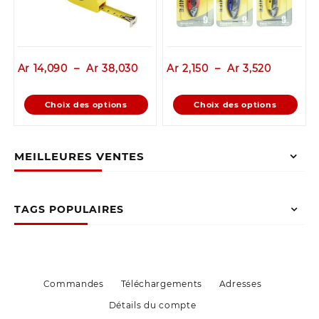
page
la
du
page
produit
du
produit
Plage
Plage
Ar
14,090
–
Ar
38,030
Ar
2,150
–
Ar
3,520
de
de
prix :
prix :
Ce
Ce
Choix des options
Choix des options
Ar 14,090
Ar 2,150
produit
produit
à
à
a
a
Ar 38,030
Ar 3,520
plusieurs
plusieurs
MEILLEURES VENTES
variations.
variations.
Les
Les
options
options
peuvent
peuvent
TAGS POPULAIRES
être
être
choisies
choisies
sur
sur
la
la
page
page
Commandes
Téléchargements
Adresses
du
du
Détails du compte
produit
produit