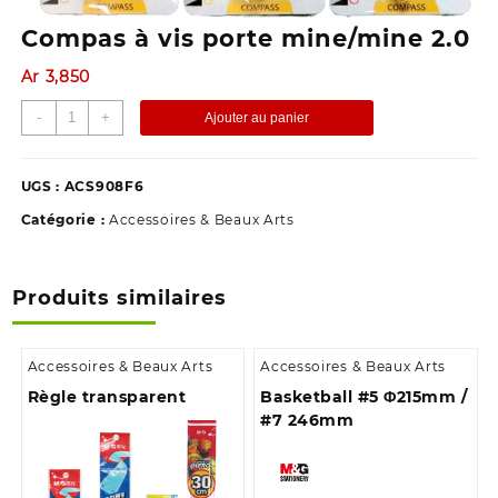
Compas à vis porte mine/mine 2.0
Ar
3,850
quantité
-
+
Ajouter au panier
de
Compas
à
UGS :
ACS908F6
vis
Catégorie :
Accessoires & Beaux Arts
porte
mine/mine
2.0
Produits similaires
Accessoires & Beaux Arts
Accessoires & Beaux Arts
Règle transparent
Basketball #5 Φ215mm /
#7 246mm