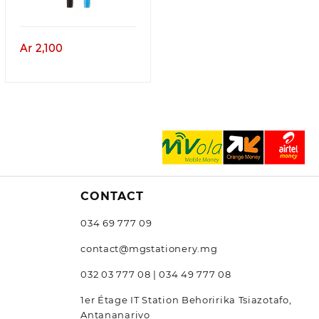
Ar
2,100
CONTACT
034 69 777 09
contact@mgstationery.mg
032 03 777 08 | 034 49 777 08
1er Étage IT Station Behoririka Tsiazotafo,
Antananarivo