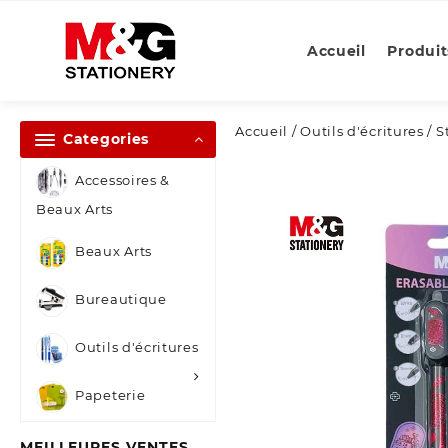
Skip
to
Accueil
Produit
content
Accueil
/
Outils d'écritures
/
S
Categories
Accessoires &
Beaux Arts
Beaux Arts
Bureautique
Outils d'écritures
Papeterie
MEILLEURES VENTES