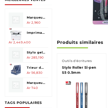
Marqueur
Perm 701
Ar
2,960
*2pcs
Imprimante
laser
Produits similaires
Ar
2,449,400
Multi
fonction
Stylo gel
Titan 0.5
Ar
285,190
Outils d'écritures
mm,
Stylo Roller Si-pen
sechage
Trieur de
S5 0.5mm
rapide,
document
Ar
56,830
pointe
Gris &
super
Bleu
Marqueur
perm.
Ar
740
double
pointe
TAGS POPULAIRES
Aperçu