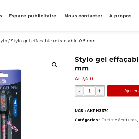
s
Espace publicitaire
Nous contacter
A propos
tylo
/ Stylo gel effaçable retractable 0.5 mm
Stylo gel effaçabl
mm
Ar
7,410
quantité
-
+
Ajouter 
de
Stylo
gel
UGS :
AKPH3374
effaçable
Catégories :
Outils d'écritures
,
retractable
0.5
mm