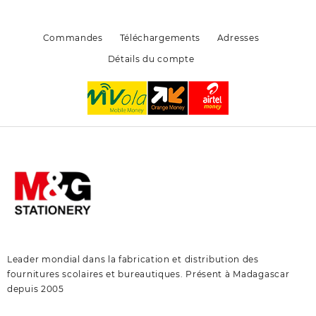
sur
sur
la
la
page
page
Commandes
Téléchargements
Adresses
du
du
Détails du compte
produit
produit
Leader mondial dans la fabrication et distribution des
fournitures scolaires et bureautiques. Présent à Madagascar
depuis 2005