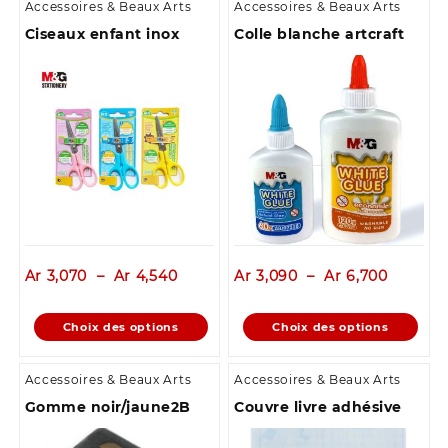
Accessoires & Beaux Arts
Accessoires & Beaux Arts
Ciseaux enfant inox
Colle blanche artcraft
Plage
Plage
Ar
3,070
–
Ar
4,540
Ar
3,090
–
Ar
6,700
de
de
prix :
prix :
Ce
Ce
Choix des options
Choix des options
Ar 3,070
Ar 3,09
produit
produit
à
à
a
a
Ar 4,540
Ar 6,70
Accessoires & Beaux Arts
Accessoires & Beaux Arts
plusieurs
plusieurs
Gomme noir/jaune2B
Couvre livre adhésive
variations.
variations.
Les
Les