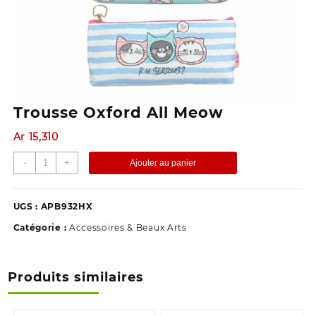
Trousse Oxford All Meow
Ar
15,310
quantité
-
+
Ajouter au panier
de
Trousse
Oxford
UGS :
APB932HX
All
Catégorie :
Accessoires & Beaux Arts
Meow
Produits similaires