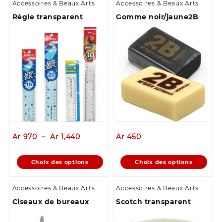
Accessoires & Beaux Arts
Accessoires & Beaux Arts
Règle transparent
Gomme noir/jaune2B
Plage
Ar
970
–
Ar
1,440
Ar
450
de
prix :
Ce
Ce
Choix des options
Choix des options
Ar 970
produit
produit
à
a
a
Ar 1,440
Accessoires & Beaux Arts
Accessoires & Beaux Arts
plusieurs
plusieurs
Ciseaux de bureaux
Scotch transparent
variations.
variations.
Les
Les