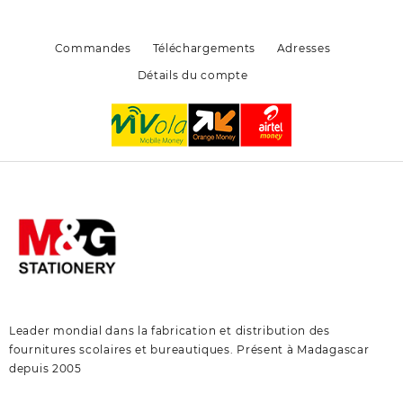
sur
sur
la
la
page
page
Commandes
Téléchargements
Adresses
du
du
Détails du compte
produit
produit
Leader mondial dans la fabrication et distribution des
fournitures scolaires et bureautiques. Présent à Madagascar
depuis 2005