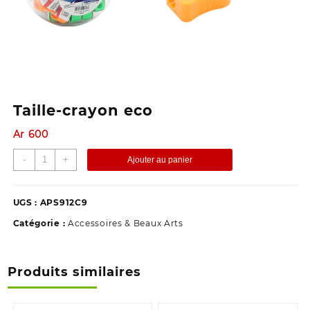
Taille-crayon eco
Ar
600
quantité
-
+
Ajouter au panier
de
Taille-
crayon
UGS :
APS912C9
eco
Catégorie :
Accessoires & Beaux Arts
Produits similaires