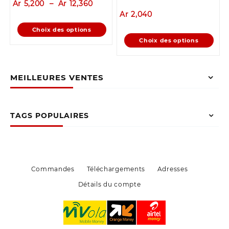
Plage
Ar
5,200
–
Ar
12,360
de
Ar
2,040
prix :
Ce
Choix des options
Ar 5,200
produit
Ce
Choix des options
à
a
produit
Ar 12,360
plusieurs
a
variations.
plusieurs
MEILLEURES VENTES
Les
variations.
options
Les
peuvent
options
être
peuvent
TAGS POPULAIRES
choisies
être
sur
choisies
la
sur
page
la
du
page
Commandes
Téléchargements
Adresses
produit
du
Détails du compte
produit