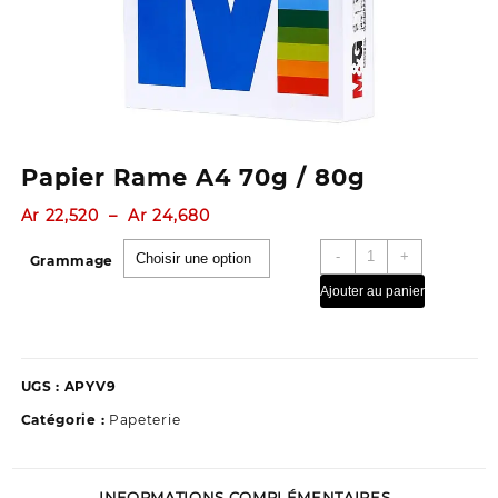
Papier Rame A4 70g / 80g
Plage
Ar
22,520
–
Ar
24,680
de
quantité
-
+
prix :
Grammage
de
Ar 22,520
Ajouter au panier
Papier
à
Rame
Ar 24,680
A4
70g
UGS :
APYV9
/
80g
Catégorie :
Papeterie
INFORMATIONS COMPLÉMENTAIRES