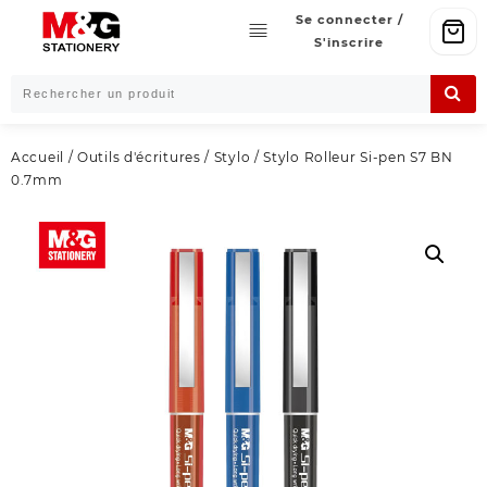
Skip
Se connecter /
to
S'inscrire
content
Accueil
/
Outils d'écritures
/
Stylo
/ Stylo Rolleur Si-pen S7 BN
0.7mm