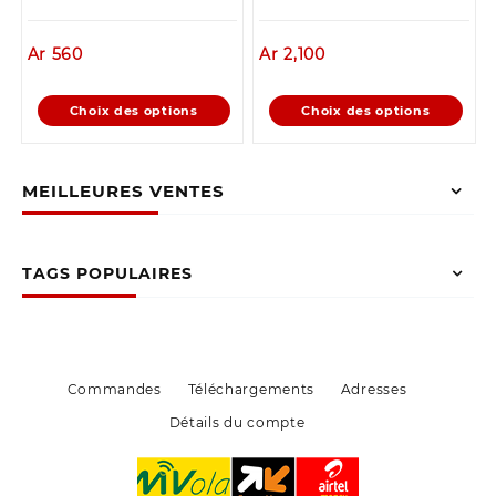
Ar
560
Ar
2,100
Ce
Ce
Choix des options
Choix des options
produit
produit
a
a
plusieurs
plusieurs
MEILLEURES VENTES
variations.
variations.
Les
Les
options
options
peuvent
peuvent
TAGS POPULAIRES
être
être
choisies
choisies
sur
sur
la
la
page
page
Commandes
Téléchargements
Adresses
du
du
Détails du compte
produit
produit