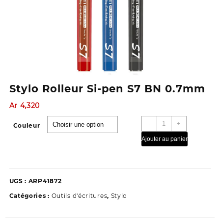
Stylo Rolleur Si-pen S7 BN 0.7mm
Ar
4,320
quantité
-
+
Couleur
de
Ajouter au panier
Stylo
Rolleur
Si-
pen
UGS :
ARP41872
S7
BN
Catégories :
Outils d'écritures
,
Stylo
0.7mm