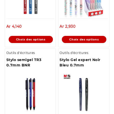
Ar
4,140
Ar
2,930
Ce
Ce
Choix des options
Choix des options
produit
produit
a
a
Outils d'écritures
Outils d'écritures
plusieurs
plusieurs
Stylo semigel TR3
Stylo Gel expert Noir
variations.
variations.
0.7mm BNR
Bleu 0.7mm
Les
Les
options
options
peuvent
peuvent
être
être
choisies
choisies
sur
sur
la
la
page
page
du
du
produit
produit