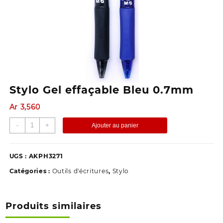
Stylo Gel effaçable Bleu 0.7mm
Ar
3,560
quantité
-
+
Ajouter au panier
de
Stylo
Gel
UGS :
AKPH3271
effaçable
Catégories :
Outils d'écritures
,
Stylo
Bleu
0.7mm
Produits similaires