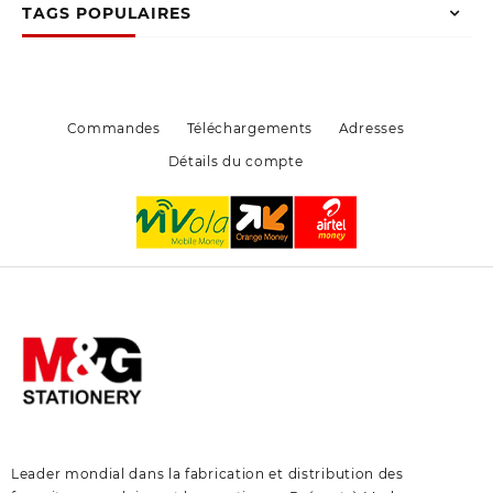
peuvent
être
TAGS POPULAIRES
être
choisies
choisies
sur
sur
la
la
page
page
du
Commandes
Téléchargements
Adresses
du
produit
Détails du compte
produit
Leader mondial dans la fabrication et distribution des