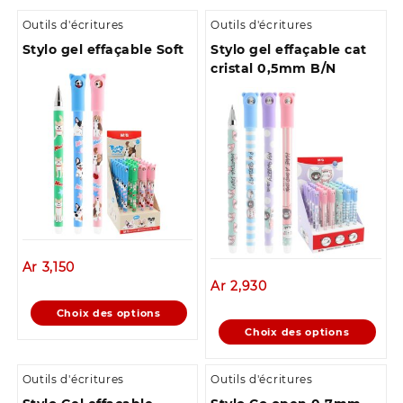
Outils d'écritures
Outils d'écritures
Stylo gel effaçable Soft
Stylo gel effaçable cat
cristal 0,5mm B/N
Ar
3,150
Ar
2,930
Ce
Choix des options
produit
Ce
Choix des options
a
produit
plusieurs
a
Outils d'écritures
Outils d'écritures
variations.
plusieurs