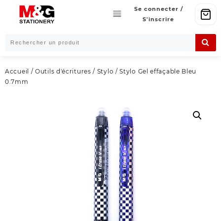
Skip
Se connecter /
to
S'inscrire
content
Accueil
/
Outils d'écritures
/
Stylo
/ Stylo Gel effaçable Bleu
0.7mm