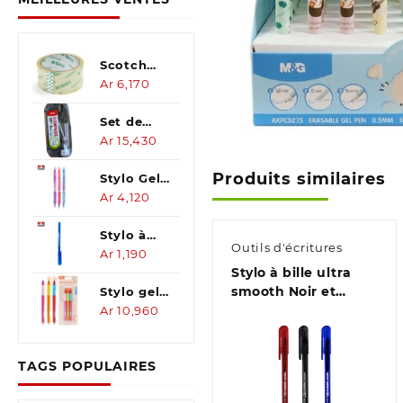
Scotch
pour
Ar
6,170
carton
48mm*40y
Set de
(6pcs)
dessin
Ar
15,430
géometrique
Produits similaires
8pcs
Stylo Gel
effaçable
Ar
4,120
C-bleu
iErasePop
Stylo à
Outils d'écritures
bille ultra
Ar
1,190
Stylo à bille ultra
smooth
smooth Noir et
0,7
Stylo gel
Rouge 0,7
effagable
Ar
10,960
0.7 mm
bleu
TAGS POPULAIRES
cristal