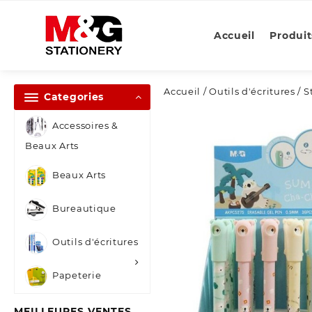
Skip
to
Accueil
Produit
content
Accueil
/
Outils d'écritures
/
S
Categories
Accessoires &
Beaux Arts
Beaux Arts
Bureautique
Outils d'écritures
Papeterie
MEILLEURES VENTES