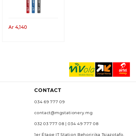
Aperçu
e
Ar
4,140
260
270
CONTACT
034 69 777 09
contact@mgstationery.mg
032 03 777 08 | 034 49 777 08
1er Étage IT Station Behoririka Tsiazotafo,