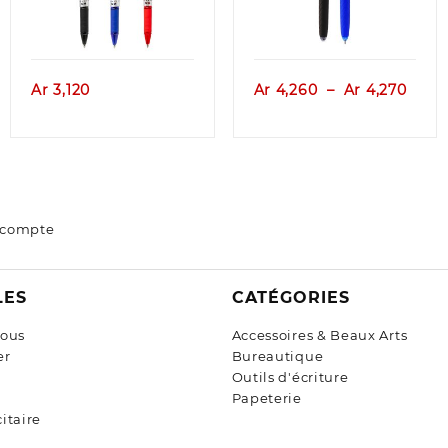
Aperçu
Aperçu
Plag
Ar
3,120
Ar
4,260
–
Ar
4,270
de
prix :
Ar 4,
à
Ar 4,
 compte
LES
CATÉGORIES
nous
Accessoires & Beaux Arts
er
Bureautique
Outils d'écriture
Papeterie
itaire