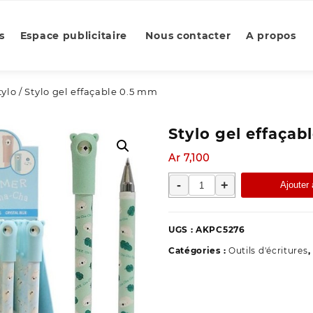
s
Espace publicitaire
Nous contacter
A propos
tylo
/ Stylo gel effaçable 0.5 mm
Stylo gel effaçab
Ar
7,100
quantité
-
+
Ajouter 
de
Stylo
gel
UGS :
AKPC5276
effaçable
Catégories :
Outils d'écritures
,
0.5
mm