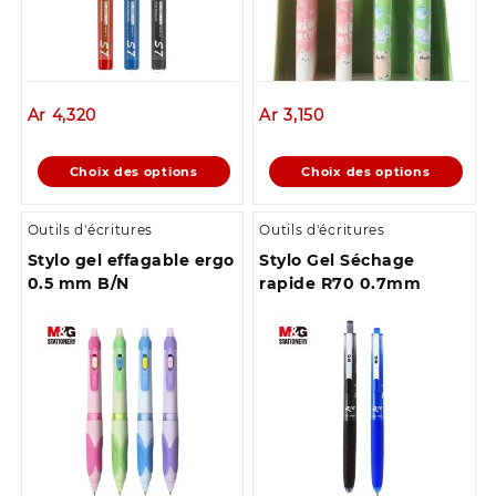
Ar
4,320
Ar
3,150
Ce
Ce
Choix des options
Choix des options
produit
produit
a
a
Outils d'écritures
Outils d'écritures
plusieurs
plusieurs
Stylo gel effagable ergo
Stylo Gel Séchage
variations.
variations.
0.5 mm B/N
rapide R70 0.7mm
Les
Les
options
options
peuvent
peuvent
être
être
choisies
choisies
sur
sur
la
la
page
page
du
du
produit
produit