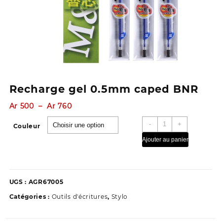
Recharge gel 0.5mm caped BNR
Plage
Ar
500
–
Ar
760
de
quantité
-
+
prix :
Couleur
de
Ar 500
Ajouter au panier
Recharge
à
gel
Ar 760
0.5mm
caped
UGS :
AGR67005
BNR
Catégories :
Outils d'écritures
,
Stylo