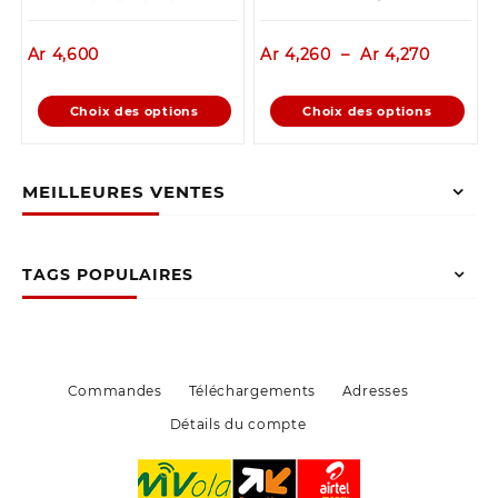
Plage
Ar
4,600
Ar
4,260
–
Ar
4,270
de
prix :
Ce
Ce
Choix des options
Choix des options
Ar 4,26
produit
produit
à
a
a
Ar 4,27
plusieurs
plusieurs
MEILLEURES VENTES
variations.
variations.
Les
Les
options
options
peuvent
peuvent
TAGS POPULAIRES
être
être
choisies
choisies
sur
sur
la
la
page
page
Commandes
Téléchargements
Adresses
du
du
Détails du compte
produit
produit