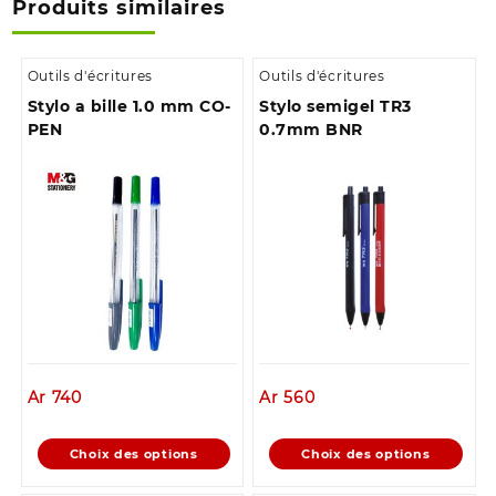
Produits similaires
brau
Outils d'écritures
Outils d'écritures
Stylo a bille 1.0 mm CO-
Stylo semigel TR3
PEN
0.7mm BNR
Ar
740
Ar
560
Ce
Ce
Choix des options
Choix des options
produit
produit
a
a