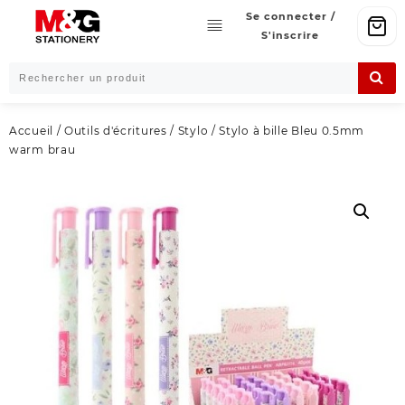
Skip
Se connecter /
to
S'inscrire
content
Accueil
/
Outils d'écritures
/
Stylo
/ Stylo à bille Bleu 0.5mm
warm brau