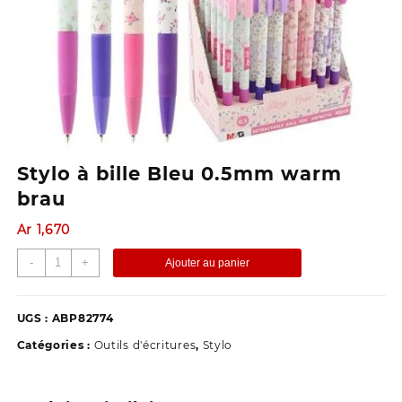
Stylo à bille Bleu 0.5mm warm
brau
Ar
1,670
quantité
-
+
Ajouter au panier
de
Stylo
à
UGS :
ABP82774
bille
Catégories :
Outils d'écritures
,
Stylo
Bleu
0.5mm
warm