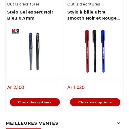
Outils d'écritures
Outils d'écritures
plusieurs
plusieurs
Stylo Gel expert Noir
Stylo à bille ultra
variations.
variations.
Bleu 0.7mm
smooth Noir et Rouge
Les
Les
0,7
options
options
peuvent
peuvent
être
être
choisies
choisies
sur
sur
la
la
page
page
du
du
produit
produit
Ar
2,100
Ar
1,020
Ce
Ce
Choix des options
Choix des options
produit
produit
a
a
plusieurs
plusieurs
MEILLEURES VENTES
variations.
variations.