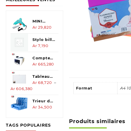
MINI
pistolet à
Ar
29,820
colle
thermofusible
Stylo bille
10W
4EN1
Ar
7,190
*2PCS 0,7
Compteur
de
Ar
665,280
devises
Tableau
blanc
Ar
68,720
–
Format
A4 10
Plage
Ar
606,380
de
prix :
Trieur de
Ar 68,720
document
Ar
34,500
à
a 4 bleu
Ar 606,380
Produits similaires
TAGS POPULAIRES