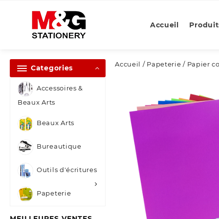
Skip
to
Accueil
Produit
content
Accueil
/
Papeterie
/ Papier c
Categories
Accessoires &
Beaux Arts
Beaux Arts
Bureautique
Outils d'écritures
Papeterie
MEILLEURES VENTES