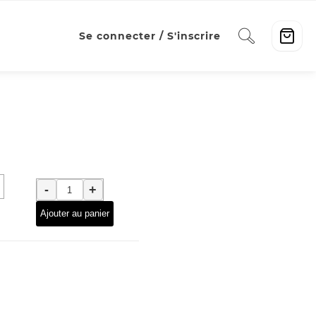
Se connecter / S'inscrire
quantité
-
+
de
70
Ajouter au panier
Papier
couleur
00