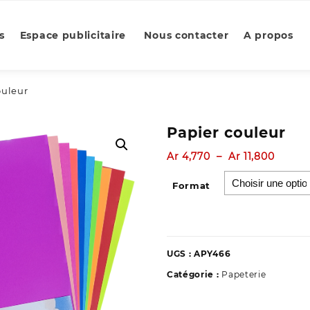
s
Espace publicitaire
Nous contacter
A propos
ouleur
Papier couleur
Plage
Ar
4,770
–
Ar
11,800
de
prix :
Format
Ar 4,7
à
Ar 11,8
UGS :
APY466
Catégorie :
Papeterie