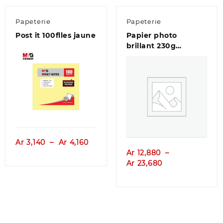
Papeterie
Papeterie
Post it 100flles jaune
Papier photo
brillant 230g
4*6/5*7pouces
Aperçu
Aperçu
Plage
Ar
3,140
–
Ar
4,160
e
de
Ar
12,880
–
prix :
Plage
Ar
23,680
Ar 3,140
de
400
à
prix :
Ar 4,160
Ar 12,880
050
à
Ar 23,680