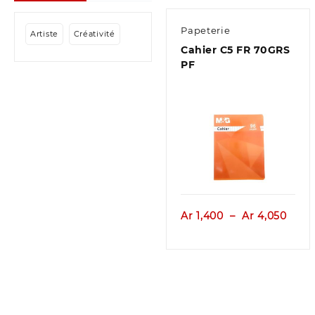
Papeterie
Artiste
Créativité
Cahier C5 FR 70GRS
PF
Aperçu
Plag
Ar
1,400
–
Ar
4,050
de
prix :
Ar 1,
à
Ar 4,