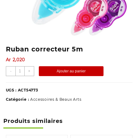
Ruban correcteur 5m
Ar
2,020
quantité
-
+
Ajouter au panier
de
Ruban
correcteur
UGS :
ACT54773
5m
Catégorie :
Accessoires & Beaux Arts
Produits similaires