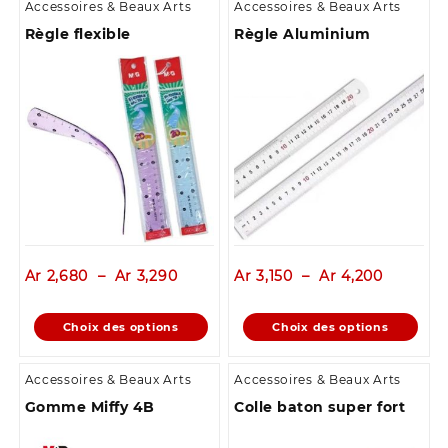
Accessoires & Beaux Arts
Accessoires & Beaux Arts
Règle flexible
Règle Aluminium
Plage
Plage
Ar
2,680
–
Ar
3,290
Ar
3,150
–
Ar
4,200
de
de
prix :
prix :
Ce
Ce
Choix des options
Choix des options
Ar 2,680
Ar 3,150
produit
produit
à
à
a
a
Ar 3,290
Ar 4,200
Accessoires & Beaux Arts
Accessoires & Beaux Arts
plusieurs
plusieurs
Gomme Miffy 4B
Colle baton super fort
variations.
variations.
Les
Les