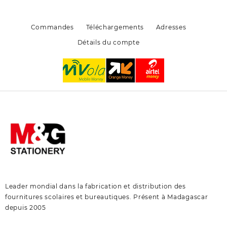
sur
sur
la
la
page
page
Commandes
Téléchargements
Adresses
du
du
Détails du compte
produit
produit
Leader mondial dans la fabrication et distribution des
fournitures scolaires et bureautiques. Présent à Madagascar
depuis 2005