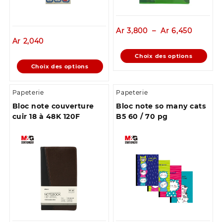
Plage
Ar
3,800
–
Ar
6,450
de
Ar
2,040
prix :
Ce
Choix des options
Ar 3,80
Ce
produit
Choix des options
à
produit
a
Ar 6,45
a
plusieurs
Papeterie
Papeterie
plusieurs
variations.
Bloc note couverture
Bloc note so many cats
variations.
Les
cuir 18 à 48K 120F
B5 60 / 70 pg
Les
options
options
peuvent
peuvent
être
être
choisies
choisies
sur
sur
la
la
page
page
du
du
produit
produit