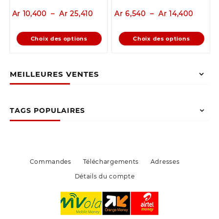
Plage
Plage
Ar
10,400
–
Ar
25,410
Ar
6,540
–
Ar
14,400
de
de
prix :
prix :
Ce
Ce
Choix des options
Choix des options
Ar 10,400
Ar 6,5
produit
produit
à
à
a
a
Ar 25,410
Ar 14,
plusieurs
plusieurs
MEILLEURES VENTES
variations.
variations.
Les
Les
options
options
peuvent
peuvent
TAGS POPULAIRES
être
être
choisies
choisies
sur
sur
la
la
page
page
Commandes
Téléchargements
Adresses
du
du
Détails du compte
produit
produit