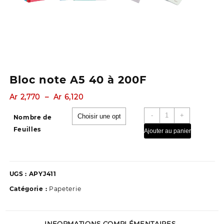
Bloc note A5 40 à 200F
Plage
Ar
2,770
–
Ar
6,120
de
quantité
-
+
prix :
Nombre de
de
Ar 2,770
Feuilles
Ajouter au panier
Bloc
à
note
Ar 6,120
A5
40
UGS :
APYJ411
à
200F
Catégorie :
Papeterie
INFORMATIONS COMPLÉMENTAIRES