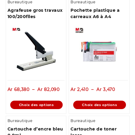
Bureautique
Bureautique
Agrafeuse gros travaux
Pochette plastique a
100/200flles
carreaux A6 à A4
Plage
Plage
Ar
68,380
–
Ar
82,090
Ar
2,410
–
Ar
3,470
de
de
prix :
prix :
Ce
Ce
Choix des options
Choix des options
Ar 68,380
Ar 2,410
produit
produit
à
à
a
a
Ar 82,090
Ar 3,470
Bureautique
Bureautique
plusieurs
plusieurs
Cartouche d’encre bleu
Cartouche de toner
variations.
variations.