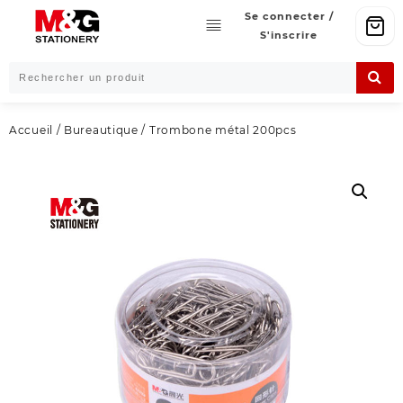
Skip
Se connecter /
to
S'inscrire
content
Accueil
/
Bureautique
/ Trombone métal 200pcs