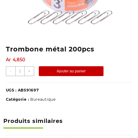
Trombone métal 200pcs
Ar
4,850
quantité
-
+
Ajouter au panier
de
Trombone
métal
UGS :
ABS91697
200pcs
Catégorie :
Bureautique
Produits similaires