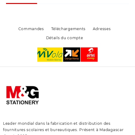
être
choisies
sur
la
page
Commandes
Téléchargements
Adresses
du
Détails du compte
produit
Leader mondial dans la fabrication et distribution des
fournitures scolaires et bureautiques. Présent à Madagascar