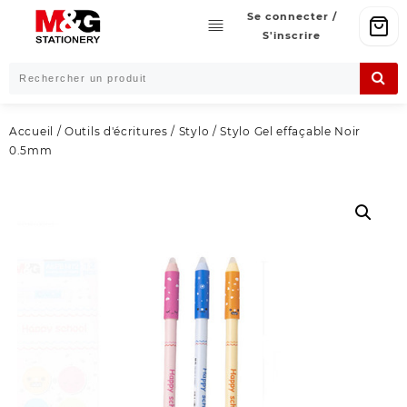
Skip
Se connecter /
to
S'inscrire
content
Accueil
/
Outils d'écritures
/
Stylo
/ Stylo Gel effaçable Noir
0.5mm