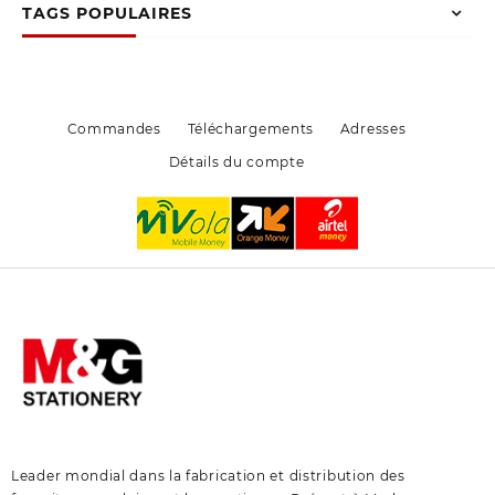
peuvent
peuvent
TAGS POPULAIRES
être
être
choisies
choisies
sur
sur
la
la
page
page
Commandes
Téléchargements
Adresses
du
du
Détails du compte
produit
produit
Leader mondial dans la fabrication et distribution des