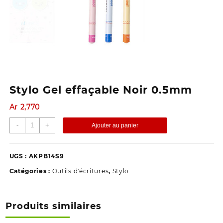
Stylo Gel effaçable Noir 0.5mm
Ar
2,770
quantité
-
+
Ajouter au panier
de
Stylo
Gel
UGS :
AKPB14S9
effaçable
Catégories :
Outils d'écritures
,
Stylo
Noir
0.5mm
Produits similaires