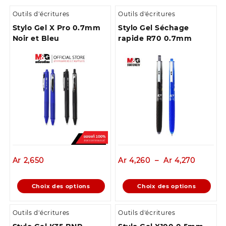
Outils d'écritures
Outils d'écritures
Stylo Gel X Pro 0.7mm
Stylo Gel Séchage
Noir et Bleu
rapide R70 0.7mm
Plage
Ar
2,650
Ar
4,260
–
Ar
4,270
de
prix :
Ce
Ce
Choix des options
Choix des options
Ar 4,26
produit
produit
à
a
a
Ar 4,27
Outils d'écritures
Outils d'écritures
plusieurs
plusieurs