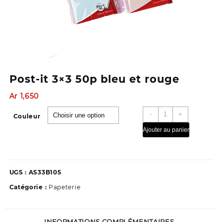
Post-it 3×3 50p bleu et rouge
Ar
1,650
quantité
-
+
Couleur
de
Ajouter au panier
Post-
it
3x3
50p
UGS :
AS33B105
bleu
et
Catégorie :
Papeterie
rouge
INFORMATIONS COMPLÉMENTAIRES