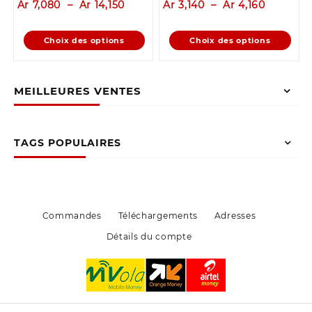
Plage
Plage
Ar
7,080
–
Ar
14,150
Ar
3,140
–
Ar
4,160
de
de
prix :
prix :
Ce
Ce
Choix des options
Choix des options
Ar 7,080
Ar 3,140
produit
produit
à
à
a
a
Ar 14,150
Ar 4,160
plusieurs
plusieurs
MEILLEURES VENTES
variations.
variations.
Les
Les
options
options
peuvent
peuvent
TAGS POPULAIRES
être
être
choisies
choisies
sur
sur
la
la
page
page
Commandes
Téléchargements
Adresses
du
du
Détails du compte
produit
produit