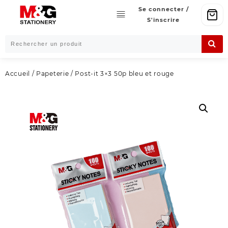
Skip
Se connecter /
to
S'inscrire
content
Accueil
/
Papeterie
/ Post-it 3×3 50p bleu et rouge