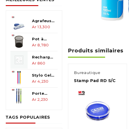
Agrafeuse
Solid
Ar
13,300
Pot à
stylo
Ar
8,780
Produits similaires
metallique
Recharge
Stylo
Ar
860
Coopen
Bureautique
0.7
Stylo Gel
Stamp Pad RD S/C
effaçable
Ar
4,230
cristal-
bleu
Porte
mine 2B
Ar
2,230
2.0mm
TAGS POPULAIRES
Aperçu