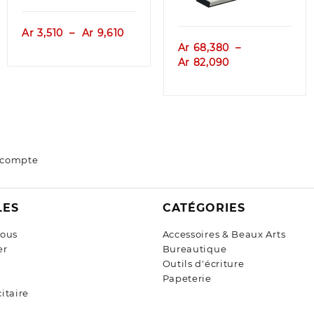
e
Plage
Ar
3,510
–
Ar
9,610
de
Ar
68,380
–
prix :
Plage
Ar
82,090
,620
Ar 3,510
de
à
prix :
,980
Ar 9,610
Ar 68,380
à
Ar 82,090
 compte
LES
CATÉGORIES
nous
Accessoires & Beaux Arts
er
Bureautique
Outils d'écriture
Papeterie
itaire