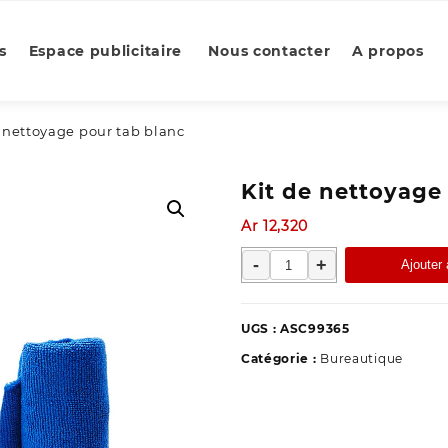
s
Espace publicitaire
Nous contacter
A propos
e nettoyage pour tab blanc
Kit de nettoyage
Ar
12,320
quantité
-
+
Ajouter 
de
Kit
de
UGS :
ASC99365
nettoyage
Catégorie :
Bureautique
pour
tab
blanc