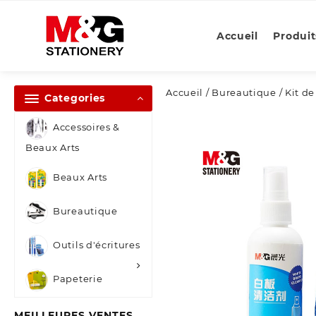
Skip
to
Accueil
Produit
content
Accueil
/
Bureautique
/ Kit d
Categories
Accessoires &
Beaux Arts
Beaux Arts
Bureautique
Outils d'écritures
Papeterie
MEILLEURES VENTES