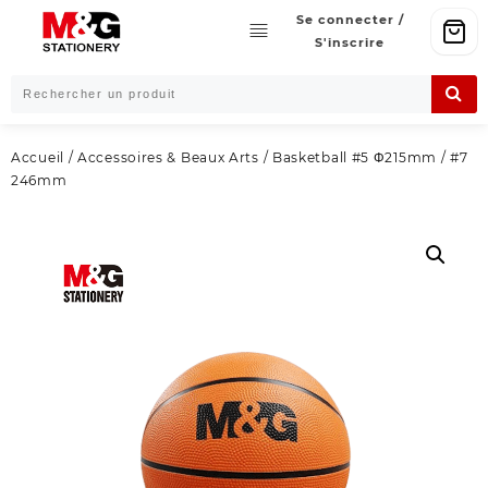
Skip
Se connecter /
to
S'inscrire
content
Accueil
/
Accessoires & Beaux Arts
/ Basketball #5 Φ215mm / #7
246mm