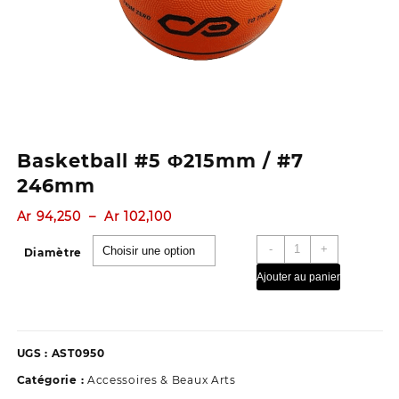
Basketball #5 Φ215mm / #7
246mm
Plage
Ar
94,250
–
Ar
102,100
de
quantité
-
+
prix :
Diamètre
de
Ar 94,250
Ajouter au panier
Basketball
à
#5
Ar 102,100
Φ215mm
/
UGS :
AST0950
#7
246mm
Catégorie :
Accessoires & Beaux Arts