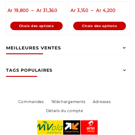
produit
produit
Plage
Plage
Ar
19,800
–
Ar
31,360
Ar
3,150
–
Ar
4,200
de
de
prix :
prix :
Ce
Ce
Choix des options
Choix des options
Ar 19,800
Ar 3,150
produit
produit
à
à
a
a
Ar 31,360
Ar 4,200
plusieurs
plusieurs
MEILLEURES VENTES
variations.
variations.
Les
Les
options
options
peuvent
peuvent
TAGS POPULAIRES
être
être
choisies
choisies
sur
sur
la
la
page
page
Commandes
Téléchargements
Adresses
du
du
Détails du compte
produit
produit